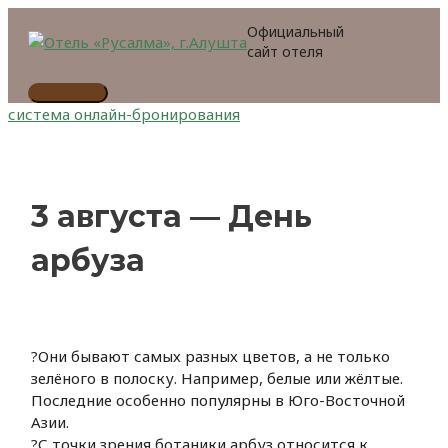
Перейти
Официальный
к
сайт отеля
содержимому
Главное
система онлайн-бронирования
меню
3 августа — День
арбуза
?Они бывают самых разных цветов, а не только
зелёного в полоску. Например, белые или жёлтые.
Последние особенно популярны в Юго-Восточной
Азии.
?С точки зрения ботаники арбуз относится к