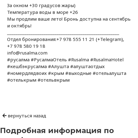
За окном +30 градусов жары)
Температура воды в море +26
Мы продлим ваше лето! Бронь доступна на сентябрь
и октябрь!
____________________________________________________
Отдел бронирования:+7 978 555 11 21 (+Telegram),
+7 978 580 19 18
info@rusalma.com
#русалма #РусалмаОтель #Rusalma #RusalmaHotel
#кешбэкрусалма #Алушта #алуштаотдых
#номердлядвоих #крым #выходные #отельалушта
#отелькрым #отельвкрым
Навигация
по
записям
вернуться назад
Подробная информация по