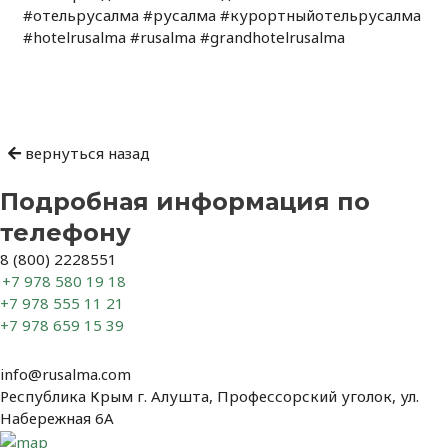
#отельрусалма #русалма #курортныйотельрусалма
#hotelrusalma #rusalma #grandhotelrusalma
Навигация
по
записям
вернуться назад
Подробная информация по
телефону
8 (800) 2228551
+7 978 580 19 18
+7 978 555 11 21
+7 978 659 15 39
info@rusalma.com
Республика Крым г. Алушта, Профессорский уголок, ул.
Набережная 6А