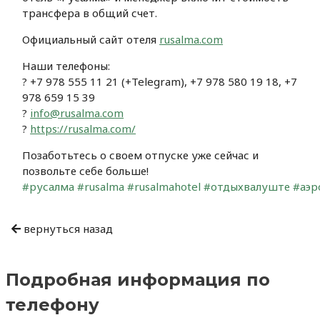
трансфера в общий счет.
Официальный сайт отеля
rusalma.com
Наши телефоны:
? +7 978 555 11 21 (+Telegram), +7 978 580 19 18, +7
978 659 15 39
?
info@rusalma.com
?
https://rusalma.com/
Позаботьтесь о своем отпуске уже сейчас и
позвольте себе больше!
#русалма
#rusalma
#rusalmahotel
#отдыхвалуште
#аэр
Навигация
вернуться назад
по
записям
Подробная информация по
телефону