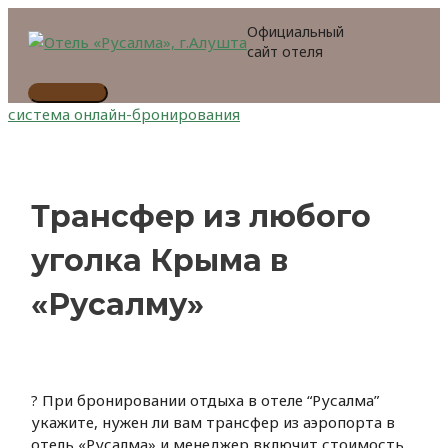
Перейти
Официальный
к
сайт отеля
содержимому
Главное
система онлайн-бронирования
меню
Трансфер из любого
уголка Крыма в
«Русалму»
? При бронировании отдыха в отеле “Русалма”
укажите, нужен ли вам трансфер из аэропорта в
отель «Русалма» и менеджер включит стоимость