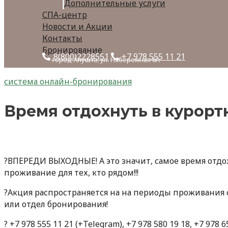
Дополнительные услуги
СПА-центр
Новости и Акции
Контакты
Бронирование
8(800)2228551
+7 978 555 11 21
город Алушта, ул. Набережная 6А
система онлайн-бронирования
Время отдохнуть в курорт
?ВПЕРЕДИ ВЫХОДНЫЕ! А это значит, самое время отдох
проживание для тех, кто рядом!!!
?Акция распространяется на на периоды проживания с 
или отдел бронирования!
? +7 978 555 11 21 (+Telegram), +7 978 580 19 18, +7 978 6