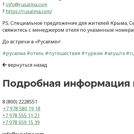
?
info@rusalma.com
?
https://rusalma.com/
P.S. Специальное предложение для жителей Крыма, Сев
свяжитесь с менеджером отеля по указанным номера
До встречи в «Русалме»!
#русалма
#отель
#путешествия
#туризм
#алушта
#r
Навигация
вернуться назад
по
записям
Подробная информация 
8 (800) 2228551
+7 978 580 19 18
+7 978 555 11 21
+7 978 659 15 39
info@rusalma.com